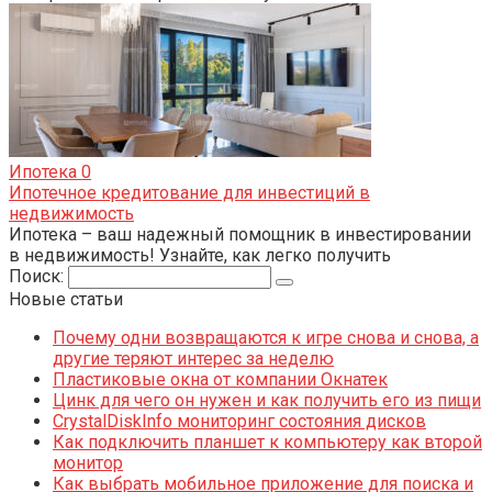
Ипотека
0
Ипотечное кредитование для инвестиций в
недвижимость
Ипотека – ваш надежный помощник в инвестировании
в недвижимость! Узнайте, как легко получить
Поиск:
Новые статьи
Почему одни возвращаются к игре снова и снова, а
другие теряют интерес за неделю
Пластиковые окна от компании Окнатек
Цинк для чего он нужен и как получить его из пищи
CrystalDiskInfo мониторинг состояния дисков
Как подключить планшет к компьютеру как второй
монитор
Как выбрать мобильное приложение для поиска и