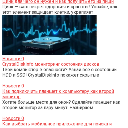
Цинк для чего он нужен и как получить его из пищи
Цинк — ваш секрет здоровья и красоты! Узнайте, как
этот элемент защищает клетки, укрепляет
Новости
0
CrystalDiskInfo мониторинг состояния дисков
Твой компьютер в опасности? Узнай всё о состоянии
HDD и SSD! CrystalDiskInfo покажет скрытые
Новости
0
Как подключить планшет к компьютеру как второй
монитор
Хотите больше места для окон? Сделайте планшет как
второй монитор за пару минут. Разбираем
Новости
0
Как выбрать мобильное приложение для поиска и