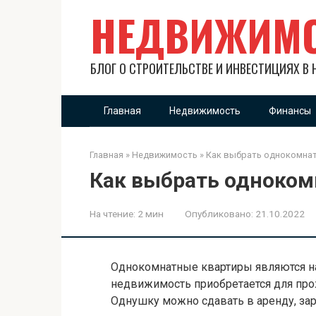
Перейти
НЕДВИЖИМ
к
контенту
БЛОГ О СТРОИТЕЛЬСТВЕ И ИНВЕСТИЦИЯХ В
Главная
Недвижимость
Финансы
Главная
»
Недвижимость
»
Как выбрать однокомна
Как выбрать одноком
На чтение:
2 мин
Опубликовано:
21.10.2022
Однокомнатные квартиры являются н
недвижимость приобретается для про
Однушку можно сдавать в аренду, зар