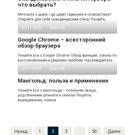
что выбрать?
Мечтаете о доме, где царит гармония и спокойствие?
Откройте для себя скандинавский стиль! Узнайте,
04.11.2025
Новости
Google Chrome – всесторонний
обзор браузера
Узнайте все о Google Chrome! Обзор функций, советы по
восстановлению и решению проблем. Наслаждайтесь
03.11.2025
Новости
Мангольд: польза и применение
Узнайте все о мангольде – полезном овоще,
родственнике шпината и свеклы! Рецепты,
выращивание, польза
Пагинация
Назад
1
2
3
…
50
Далее