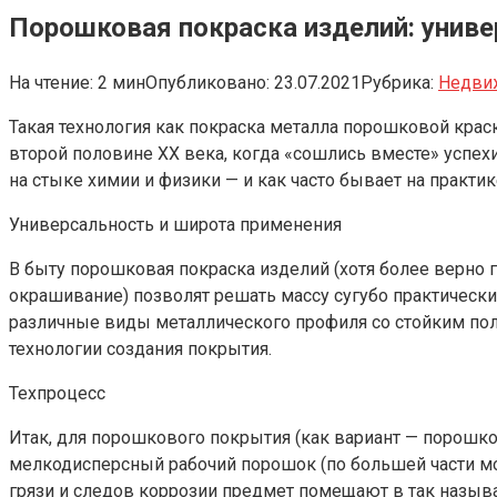
Порошковая покраска изделий: униве
На чтение:
2 мин
Опубликовано:
23.07.2021
Рубрика:
Недви
Такая технология как покраска металла порошковой кра
второй половине XX века, когда «сошлись вместе» успе
на стыке химии и физики — и как часто бывает на практи
Универсальность и широта применения
В быту порошковая покраска изделий (хотя более верно
окрашивание) позволят решать массу сугубо практически
различные виды металлического профиля со стойким по
технологии создания покрытия.
Техпроцесс
Итак, для порошкового покрытия (как вариант — порошко
мелкодисперсный рабочий порошок (по большей части мож
грязи и следов коррозии предмет помещают в так назыв