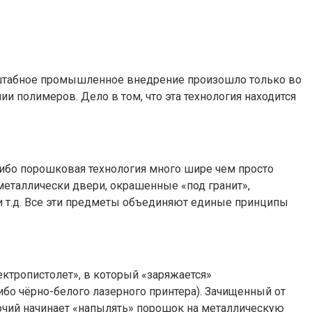
асштабное промышленное внедрение произошло только во
мии
полимеров. Дело в том, что эта технология находится
 ибо порошковая технология много шире чем просто
металлически двери, окрашенные «под гранит»,
 т.д. Все эти предметы объединяют единые принципы
ктропистолет», в который «заряжается»
ибо чёрно-белого лазерного принтера). Зачищенный от
очий начинает «напылять» порошок на металлическую