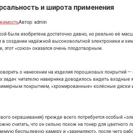
рсальность и широта применения
жимость
Автор:
admin
ской была изобретена достаточно давно, но реально её м
хи в создании надёжной высоковольтной электроники и хи
ке, этот «союз» оказался очень плодотворным.
 говорить о нанесении на изделия порошковых покрытий —
х задач: читателю наверняка доводилось видеть входные 
лимерным покрытием, «хромированные» колёсные диски и
вого окрашивания) прежде всего потребуется особый «эле
но считать, что он сильно похож на тонер для цветного л
аемую беспылевую камеру и «заземляют», после чего раб