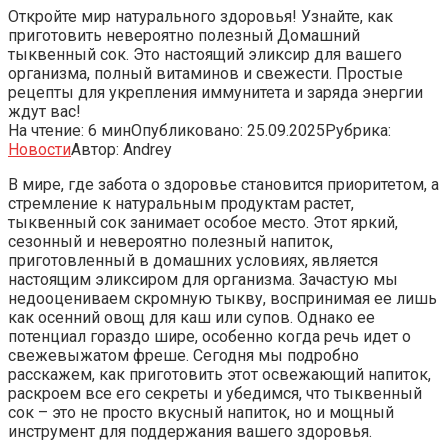
Откройте мир натурального здоровья! Узнайте, как
приготовить невероятно полезный Домашний
тыквенный сок. Это настоящий эликсир для вашего
организма, полный витаминов и свежести. Простые
рецепты для укрепления иммунитета и заряда энергии
ждут вас!
На чтение:
6 мин
Опубликовано:
25.09.2025
Рубрика:
Новости
Автор:
Andrey
В мире, где забота о здоровье становится приоритетом, а
стремление к натуральным продуктам растет,
тыквенный сок занимает особое место. Этот яркий,
сезонный и невероятно полезный напиток,
приготовленный в домашних условиях, является
настоящим эликсиром для организма. Зачастую мы
недооцениваем скромную тыкву, воспринимая ее лишь
как осенний овощ для каш или супов. Однако ее
потенциал гораздо шире, особенно когда речь идет о
свежевыжатом фреше. Сегодня мы подробно
расскажем, как приготовить этот освежающий напиток,
раскроем все его секреты и убедимся, что тыквенный
сок – это не просто вкусный напиток, но и мощный
инструмент для поддержания вашего здоровья.