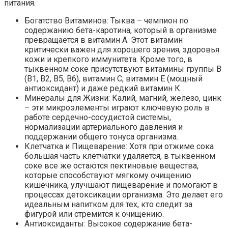
питания.
Богатство Витаминов: Тыква – чемпион по
содержанию бета-каротина, который в организме
превращается в витамин А. Этот витамин
критически важен для хорошего зрения, здоровья
кожи и крепкого иммунитета. Кроме того, в
тыквенном соке присутствуют витамины группы В
(В1, В2, В5, В6), витамин С, витамин Е (мощный
антиоксидант) и даже редкий витамин К.
Минералы для Жизни: Калий, магний, железо, цинк
– эти микроэлементы играют ключевую роль в
работе сердечно-сосудистой системы,
нормализации артериального давления и
поддержании общего тонуса организма.
Клетчатка и Пищеварение: Хотя при отжиме сока
большая часть клетчатки удаляется, в тыквенном
соке все же остаются пектиновые вещества,
которые способствуют мягкому очищению
кишечника, улучшают пищеварение и помогают в
процессах детоксикации организма. Это делает его
идеальным напитком для тех, кто следит за
фигурой или стремится к очищению.
Антиоксиданты: Высокое содержание бета-