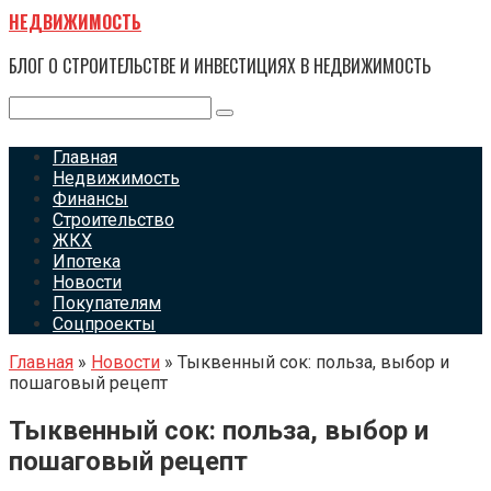
Перейти
НЕДВИЖИМОСТЬ
к
контенту
БЛОГ О СТРОИТЕЛЬСТВЕ И ИНВЕСТИЦИЯХ В НЕДВИЖИМОСТЬ
Поиск:
Главная
Недвижимость
Финансы
Строительство
ЖКХ
Ипотека
Новости
Покупателям
Соцпроекты
Главная
»
Новости
»
Тыквенный сок: польза, выбор и
пошаговый рецепт
Тыквенный сок: польза, выбор и
пошаговый рецепт