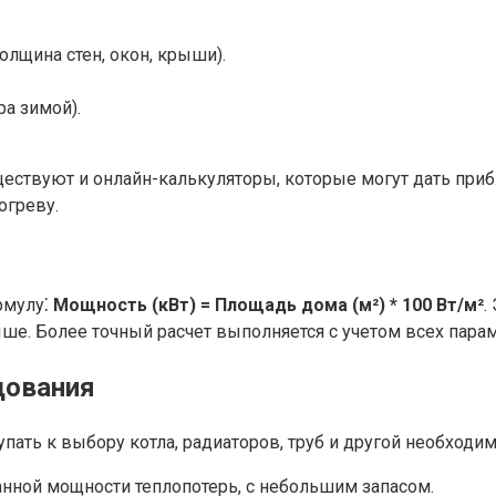
лщина стен, окон, крыши).
а зимой).
ществуют и онлайн-калькуляторы, которые могут дать при
огреву.
рмулу⁚
Мощность (кВт) = Площадь дома (м²) * 100 Вт/м²
.
ше. Более точный расчет выполняется с учетом всех парам
дования
ть к выбору котла, радиаторов, труб и другой необходим
нной мощности теплопотерь, с небольшим запасом.