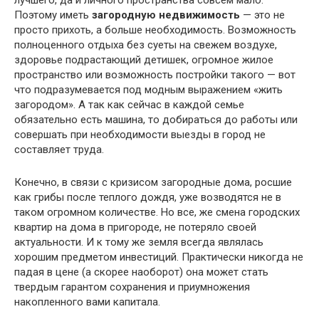
лучшего, да и личного пространства совсем мало.
Поэтому иметь
загородную недвижимость
— это не
просто прихоть, а больше
необходимость. Возможность
полноценного отдыха без суеты на свежем воздухе,
здоровье подрастающий детишек, огромное жилое
пространство или возможность постройки такого — вот
что подразумевается под модным выражением «жить
загородом». А так как сейчас в каждой семье
обязательно есть машина, то добираться до работы или
совершать при необходимости выезды в город не
составляет труда.
Конечно, в связи с кризисом загородные дома, росшие
как грибы после теплого дождя, уже возводятся не в
таком огромном количестве. Но все, же смена городских
квартир на дома в пригороде, не потеряло своей
актуальности. И к тому же земля всегда являлась
хорошим предметом инвестиций. Практически никогда не
падая в цене (а скорее наоборот) она может стать
твердым гарантом сохранения и приумножения
накопленного вами капитала.