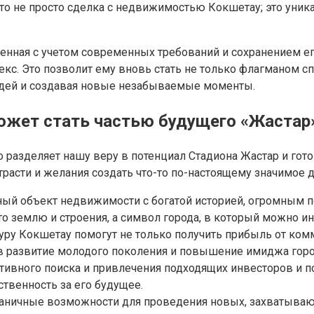
то не просто сделка с недвижимостью Кокшетау; это уника
енная с учетом современных требований и сохранением ег
. Это позволит ему вновь стать не только флагманом сп
юдей и создавая новые незабываемые моменты.
может стать частью будущего «Жастар
разделяет нашу веру в потенциал Стадиона Жастар и гото
трасти и желания создать что-то по-настоящему значимое 
ный объект недвижимости с богатой историей, огромным п
то землю и строения, а символ города, в который можно и
уру Кокшетау помогут не только получить прибыль от ком
 развитие молодого поколения и повышение имиджа город
тивного поиска и привлечения подходящих инвесторов и 
ственность за его будущее.
раничные возможности для проведения новых, захватыва