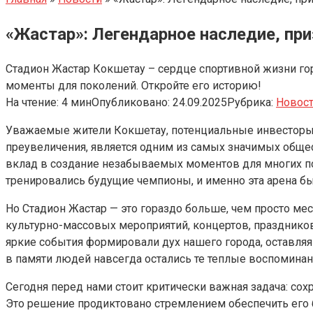
«Жастар»: Легендарное наследие, п
Стадион Жастар Кокшетау – сердце спортивной жизни г
моменты для поколений. Откройте его историю!
На чтение:
4 мин
Опубликовано:
24.09.2025
Рубрика:
Новос
Уважаемые жители Кокшетау, потенциальные инвесторы, р
преувеличения, является одним из самых значимых обще
вклад в создание незабываемых моментов для многих по
тренировались будущие чемпионы, и именно эта арена б
Но Стадион Жастар — это гораздо больше, чем просто м
культурно-массовых мероприятий, концертов, праздников 
яркие события формировали дух нашего города, оставляя
в памяти людей навсегда остались те теплые воспоминани
Сегодня перед нами стоит критически важная задача: сох
Это решение продиктовано стремлением обеспечить его 