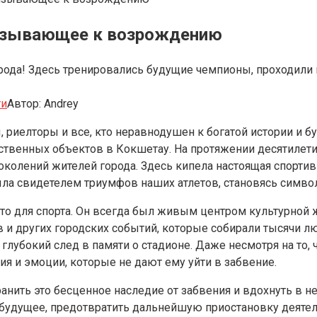
ризывающее к возрождению
орода! Здесь тренировались будущие чемпионы, проходил
ти
Автор:
Andrey
иелторы и все, кто неравнодушен к богатой истории и бу
ственных объектов в Кокшетау. На протяжении десятилети
колений жителей города. Здесь кипела настоящая спорти
ыла свидетелем триумфов наших атлетов, становясь симво
есто для спорта. Он всегда был живым центром культурно
и других городских событий, которые собирали тысячи люд
 глубокий след в памяти о стадионе. Даже несмотря на то
я и эмоции, которые не дают ему уйти в забвение.
ранить это бесценное наследие от забвения и вдохнуть в 
будущее, предотвратить дальнейшую приостановку деятел