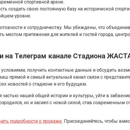
овременной спортивной арене.
ь создать свою постоянную базу на исторической спортив
айшем уровне.
готовности к сотрудничеству. Мы убеждены, что объедини
ть местом притяжения для жителей и гостей города, центр
и на Телеграм канале Стадиона ЖАСТ
с условиями, получить контактные данные и обсудить воз
 ваш прямой и самый актуальный канал связи с представ
ех новостей о стадионе и его будущем.
я частью нашей общей истории и культуры, уйти в забвени
возродился, но и засиял с новой силой, став современным
нать подробности о продаже
. Присоединяйтесь, чтобы вме