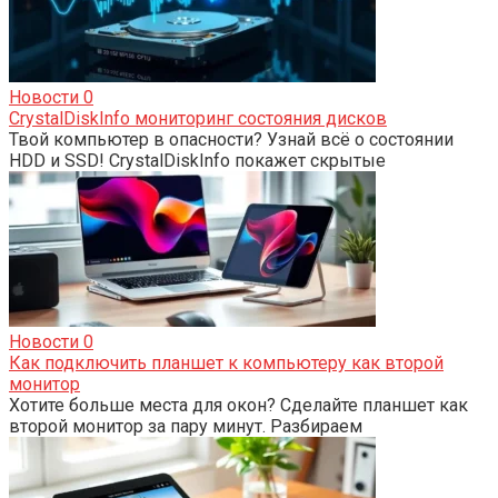
Новости
0
CrystalDiskInfo мониторинг состояния дисков
Твой компьютер в опасности? Узнай всё о состоянии
HDD и SSD! CrystalDiskInfo покажет скрытые
Новости
0
Как подключить планшет к компьютеру как второй
монитор
Хотите больше места для окон? Сделайте планшет как
второй монитор за пару минут. Разбираем