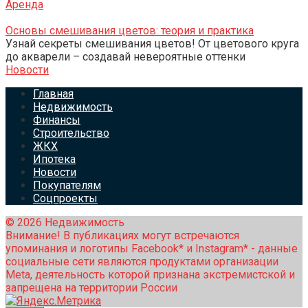
Аренда
Основы смешивания цветов: теория и практика
Узнай секреты смешивания цветов! От цветового круга
до акварели – создавай невероятные оттенки
Новости
Главная
Недвижимость
Финансы
Строительство
ЖКХ
Ипотека
Новости
Покупателям
Соцпроекты
© 2026 Недвижимость
Внимание! В публикациях могут встречаются
упоминания и логотипы Facebook* и Instagram* - данные
социальные сети являются продуктами организации
Meta, деятельность которой признана экстремистской и
запрещена на территории России