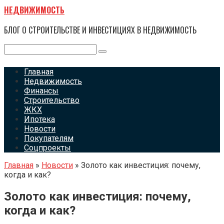
Перейти
НЕДВИЖИМОСТЬ
к
контенту
БЛОГ О СТРОИТЕЛЬСТВЕ И ИНВЕСТИЦИЯХ В НЕДВИЖИМОСТЬ
Поиск:
Главная
Недвижимость
Финансы
Строительство
ЖКХ
Ипотека
Новости
Покупателям
Соцпроекты
Главная
»
Новости
»
Золото как инвестиция: почему,
когда и как?
Золото как инвестиция: почему,
когда и как?