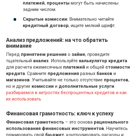
платежей
,
проценты
могут быть начислены
задним числом.
Скрытые комиссии:
Внимательно читайте
кредитный договор
, ищите мелкий шрифт.
Анализ предложений: на что обратить
внимание
Перед
принятием решения
о
займе
, проведите
тщательный
анализ
. Используйте
калькулятор кредита
для расчета ежемесячных
платежей
и общей
стоимости
кредита
. Сравните
предложения
разных
банков
и
магазинов
. Учитывайте не только отсутствие
процентов
,
но и другие
комиссии
и
дополнительные услуги
.
разбираемся в хитростях беспроцентных кредитов и как
их использовать
Финансовая грамотность: ключ к успеху
Финансовая грамотность
– это основа
рационального
использования
финансовых инструментов
. Научитесь
планировать свой
бюджет
, контролировать расходы и