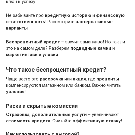
ключ к успеху.
Не забывайте про
кредитную историю
и
финансовую
ответственность
! Рассмотрите
альтернативные
варианты
.
Беспроцентный кредит
– звучит заманчиво! Но так ли
это на самом деле? Разберем
подводные камни
и
маркетинговые уловки
.
Что такое беспроцентный кредит?
Чаще всего это
рассрочка
или
акция
, где
проценты
компенсируются магазином или банком. Важно читать
условия
!
Риски и скрытые комиссии
Страховка
,
дополнительные услуги
– увеличивают
стоимость кредита
. Считайте
эффективную ставку
!
Как использовать с выгодой?