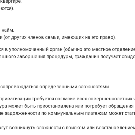
квартире.
ются).
 найм.
(от других членов семьи, имеющих на это право).
ся в уполномоченный орган (обычно это местное отделени
ешного завершения процедуры, гражданин получает свидет
т сопровождаться определенными сложностями⁚
приватизации требуется согласие всех совершеннолетних ч
дура может быть приостановлена или потребует обращения 
е задолженности по коммунальным платежам может стать
огут возникнуть сложности с поиском или восстановление
.