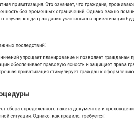
атная приватизация. Это означает, что граждане, прожив
венность без временных ограничений. Однако важно помни
ют случаи, когда гражданин участвовал в приватизации б
важных последствий⁚
ничений упрощает планирование и позволяет гражданам п
ции обеспечивает правовую ясность и защищает права гра
рочная приватизация стимулирует граждан к оформлению п
роцедуры
ует сбора определенного пакета документов и прохождени
ой ситуации. Однако, как правило, требуется⁚