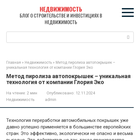
Перейти
НЕДВИЖИМОСТЬ
к
БЛОГ О СТРОИТЕЛЬСТВЕ И ИНВЕСТИЦИЯХ В
контенту
НЕДВИЖИМОСТЬ
Поиск:
Главная
»
Недвижимость
»
Метод пиролиза автопокрышек –
уникальная технология от компании Глория Эко
Метод пиролиза автопокрышек – уникальная
технология от компании Глория Эко
На чтение:
2 мин
Опубликовано:
12.11.2024
Недвижимость
admin
Технология переработки автомобильных покрышек уже
давно успешно применяется в большинстве европейских
стран. Это эффективно, экологически не опасно и весьма