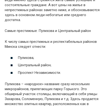
ведь именно здесь стремятся жить самые успешные и
состоятельные граждане. А вот цены на жилье в
непрестижных районах
заметно ниже, и обосновываются
здесь в основном люди небогатые или среднего
достатка.
Самые престижные: Пулихова и Центральный район
К числу самых престижных и респектабельных районов
Минска следует отнести:
Пулихова;
Центральный район;
Проспект Независимости.
Пулихова – «народное» название сразу нескольких
микрорайонов, прилегающих парку Горького. Это
обширный участок столицы, включающий в себя улицы
Захарова, Соломенную, Пулихова и т.д. Здесь продается
множество элитных квартир, расположенных как в